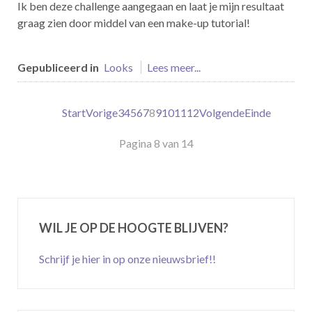
Ik ben deze challenge aangegaan en laat je mijn resultaat
graag zien door middel van een make-up tutorial!
Gepubliceerd in
Looks
Lees meer...
Start
Vorige
3
4
5
6
7
8
9
10
11
12
Volgende
Einde
Pagina 8 van 14
WIL JE OP DE HOOGTE BLIJVEN?
Schrijf je hier in op onze nieuwsbrief!!