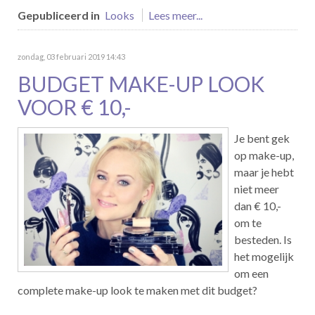
Gepubliceerd in
Looks
Lees meer...
zondag, 03 februari 2019 14:43
BUDGET MAKE-UP LOOK
VOOR € 10,-
Je bent gek
op make-up,
maar je hebt
niet meer
dan € 10,-
om te
besteden. Is
het mogelijk
om een
complete make-up look te maken met dit budget?