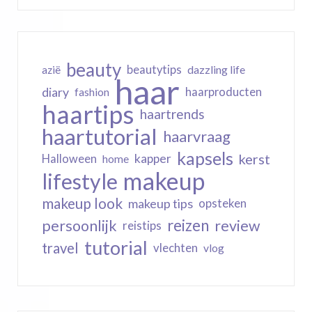
beauty
beautytips
dazzling life
azië
haar
diary
haarproducten
fashion
haartips
haartrends
haartutorial
haarvraag
kapsels
kerst
kapper
Halloween
home
makeup
lifestyle
makeup look
makeup tips
opsteken
reizen
persoonlijk
review
reistips
tutorial
travel
vlechten
vlog