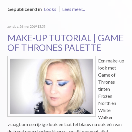
Gepubliceerd in
Looks
Lees meer...
zondag, 26 mei 2019 13:39
MAKE-UP TUTORIAL | GAME
OF THRONES PALETTE
Een make-up
look met
Game of
Thrones
tinten
Frozen
North en
White
Walker
vraagt om een ijzige look en laat fel blauw nu ook één van
de trend oogschaduw kleuren van dit moment zijn!