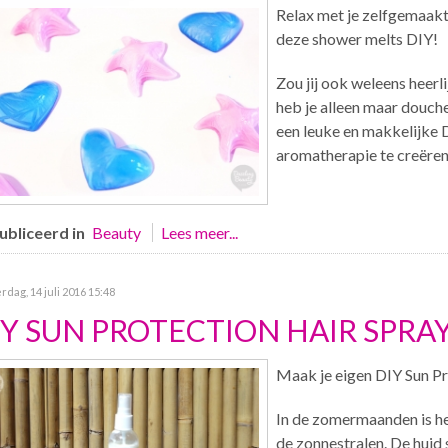
Relax met je zelfgemaak
deze shower melts DIY!
Zou jij ook weleens heer
heb je alleen maar douch
een leuke en makkelijke 
aromatherapie te creëren
bliceerd in
Beauty
Lees meer...
dag, 14 juli 2016 15:48
IY SUN PROTECTION HAIR SPRA
Maak je eigen DIY Sun Pr
In de zomermaanden is he
de zonnestralen. De hui