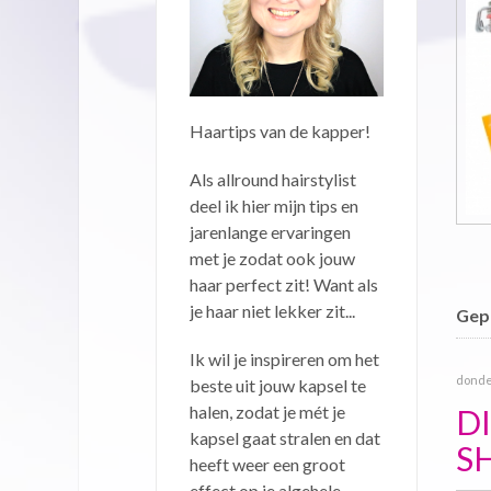
Haartips van de kapper!
Als allround hairstylist
deel ik hier mijn tips en
jarenlange ervaringen
met je zodat ook jouw
haar perfect zit! Want als
je haar niet lekker zit...
Gepu
Ik wil je inspireren om het
donder
beste uit jouw kapsel te
halen, zodat je mét je
D
kapsel gaat stralen en dat
S
heeft weer een groot
effect op je algehele