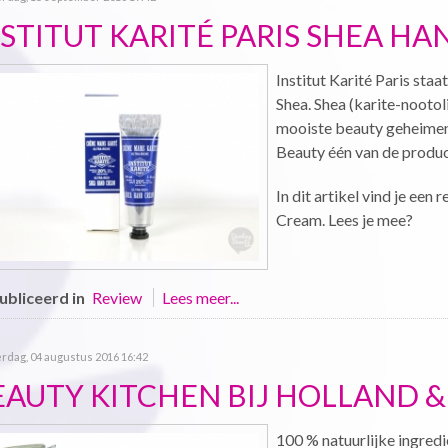
NSTITUT KARITÉ PARIS SHEA H
Institut Karité Paris sta
Shea. Shea (karite-nootol
mooiste beauty geheimen.
Beauty één van de produc
In dit artikel vind je een
Cream. Lees je mee?
bliceerd in
Review
Lees meer...
rdag, 04 augustus 2016 16:42
EAUTY KITCHEN BIJ HOLLAND 
100 % natuurlijke ingredi