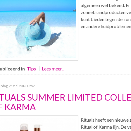
algemeen wel bekend. Er 
zonnebrandproducten ver
kunt bieden tegen de zo
en andere huidproblemen 
bliceerd in
Tips
Lees meer...
dag, 26 mei 2016 16:52
ITUALS SUMMER LIMITED COLLE
F KARMA
Rituals heeft een nieuwe 
Ritual of Karma lijn. De 