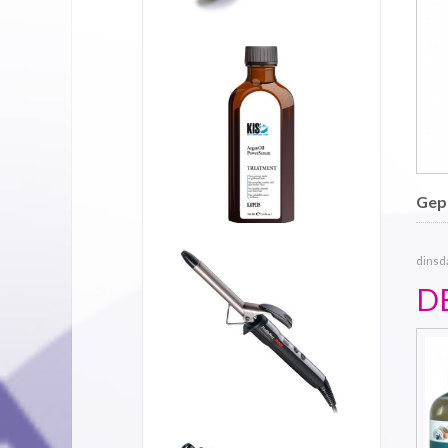
Gepu
dinsda
D