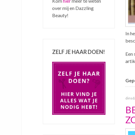
Kom
hier
meer te weten
over mij en Dazzling
Beauty!
In he
besc
ZELF JE HAAR DOEN!
Een 
arti
Gepu
dinsda
B
Z