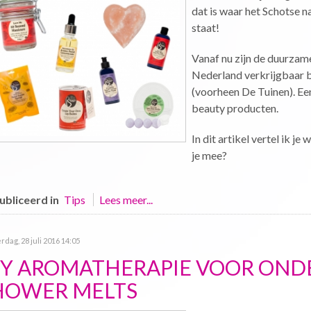
dat is waar het Schotse 
staat!
Vanaf nu zijn de duurzam
Nederland verkrijgbaar b
(voorheen De Tuinen). Een 
beauty producten.
In dit artikel vertel ik j
je mee?
bliceerd in
Tips
Lees meer...
dag, 28 juli 2016 14:05
IY AROMATHERAPIE VOOR ONDE
HOWER MELTS