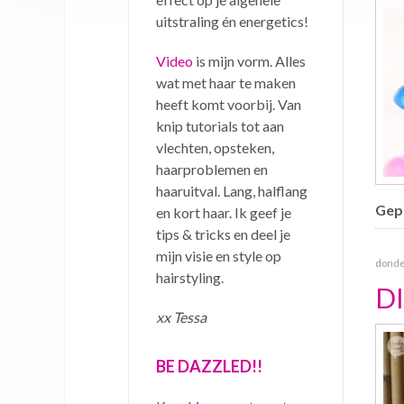
uitstraling én energetics!
Video
is mijn vorm. Alles
wat met haar te maken
heeft komt voorbij. Van
knip tutorials tot aan
vlechten, opsteken,
haarproblemen en
haaruitval. Lang, halflang
Gepu
en kort haar. Ik geef je
tips & tricks en deel je
mijn visie en style op
donder
hairstyling.
D
xx Tessa
BE DAZZLED!!