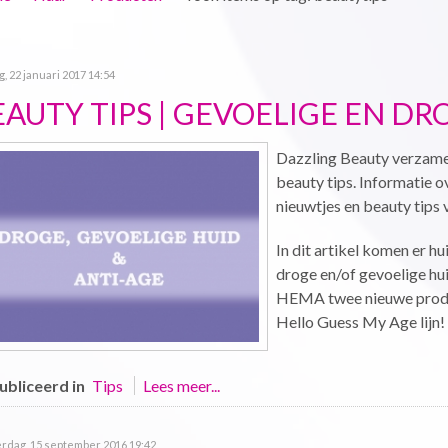
, 22 januari 2017 14:54
AUTY TIPS | GEVOELIGE EN DR
Dazzling Beauty verzamel
beauty tips. Informatie 
nieuwtjes en beauty tips 
In dit artikel komen er 
droge en/of gevoelige hu
HEMA twee nieuwe produc
Hello Guess My Age lijn!
bliceerd in
Tips
Lees meer...
rdag, 15 september 2016 19:42