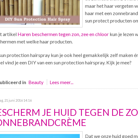
maar het haar vergeten we
haar met een zonnebrandcr
sun protect producten om
t artikel
Haren beschermen tegen zon, zee en chloor
kun je lezen w
hermen met welke haar producten.
sun protection hairspray kun je ook heel gemakkelijk zelf maken én 
kel vind je een DIY van een sun protection hairspray. Kijk je mee?
bliceerd in
Beauty
Lees meer...
g, 21 juni 2016 14:16
ESCHERM JE HUID TEGEN DE Z
ONNEBRANDCRÈME
Dat we onze huid goed m