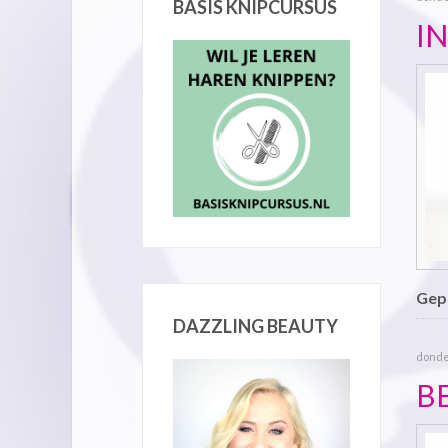
BASIS KNIPCURSUS
I
Gepu
DAZZLING BEAUTY
donde
B