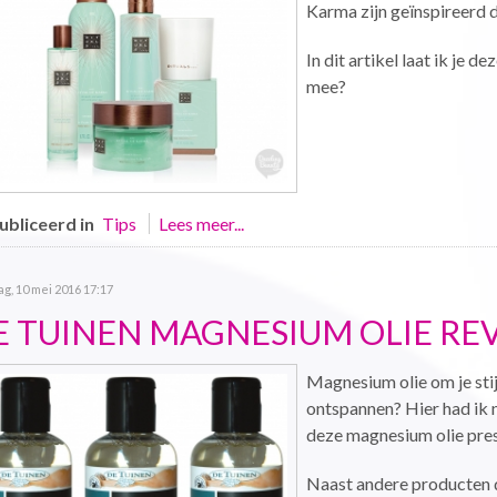
Karma zijn geïnspireerd 
In dit artikel laat ik je d
mee?
bliceerd in
Tips
Lees meer...
g, 10 mei 2016 17:17
E TUINEN MAGNESIUM OLIE RE
Magnesium olie om je stij
ontspannen? Hier had ik 
deze magnesium olie pres
Naast andere producten 