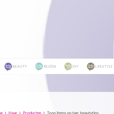
BEAUTY
REIZEN
DIY
LIFESTYLE
e
Haar
Producten
Toon items op tag: beautytips