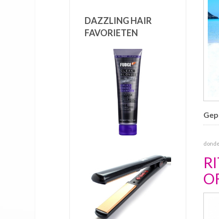
DAZZLING HAIR
FAVORIETEN
Gepu
donder
R
O