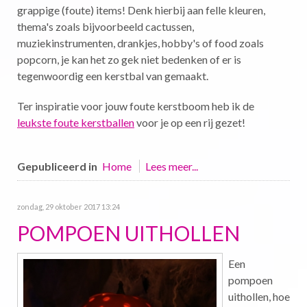
grappige (foute) items! Denk hierbij aan felle kleuren,
thema's zoals bijvoorbeeld cactussen,
muziekinstrumenten, drankjes, hobby's of food zoals
popcorn, je kan het zo gek niet bedenken of er is
tegenwoordig een kerstbal van gemaakt.
Ter inspiratie voor jouw foute kerstboom heb ik de
leukste foute kerstballen
voor je op een rij gezet!
Gepubliceerd in
Home
Lees meer...
zondag, 29 oktober 2017 13:24
POMPOEN UITHOLLEN
Een
pompoen
uithollen, hoe