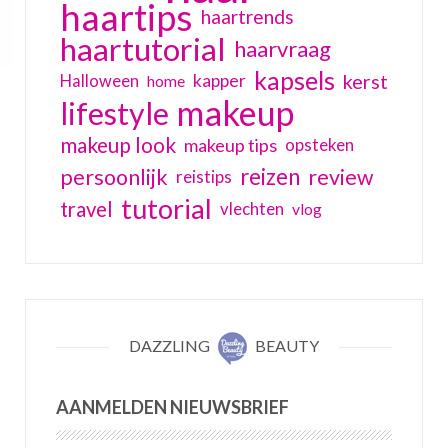
haartips
haartrends
haartutorial
haarvraag
kapsels
kerst
kapper
Halloween
home
makeup
lifestyle
makeup look
makeup tips
opsteken
reizen
persoonlijk
review
reistips
tutorial
travel
vlechten
vlog
DAZZLING
BEAUTY
AANMELDEN NIEUWSBRIEF