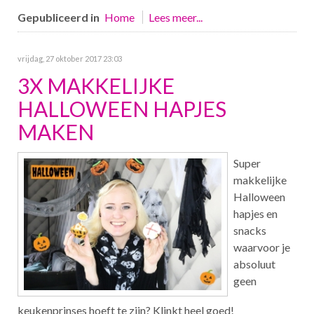
Gepubliceerd in
Home
Lees meer...
vrijdag, 27 oktober 2017 23:03
3X MAKKELIJKE
HALLOWEEN HAPJES
MAKEN
Super
makkelijke
Halloween
hapjes en
snacks
waarvoor je
absoluut
geen
keukenprinses hoeft te zijn? Klinkt heel goed!