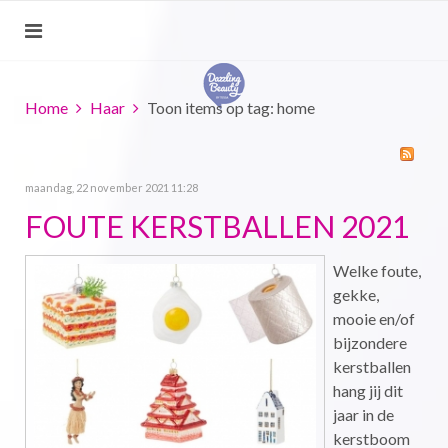
Home
Haar
Toon items op tag: home
maandag, 22 november 2021 11:28
FOUTE KERSTBALLEN 2021
Welke foute,
gekke,
mooie en/of
bijzondere
kerstballen
hang jij dit
jaar in de
kerstboom