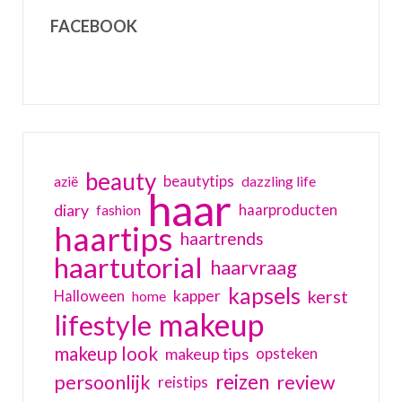
FACEBOOK
beauty
beautytips
dazzling life
azië
haar
diary
haarproducten
fashion
haartips
haartrends
haartutorial
haarvraag
kapsels
kerst
kapper
Halloween
home
makeup
lifestyle
makeup look
makeup tips
opsteken
reizen
persoonlijk
review
reistips