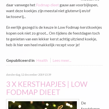
daar vanwege het
Fodmap dieet
gauw aan voorbijlopen,
want deze koekjes zijn meestal niet glutenvrij en/of
lactosevrij...
En eerlijk gezegd is de keuze in Low Fodmap kerstkoekjes
kopen ook niet zo groot... Om tijdens de feestdagen toch
te genieten van een lekker kerst achtig uitziend koekje,
heb ik hier een heel makkelijk recept voor je!
Gepubliceerd in
Health
Lees meer...
donderdag, 12 december 2019 13:39
3 X KERSTHAPJES | LOW
FODMAP DIEET
De
feestdagen