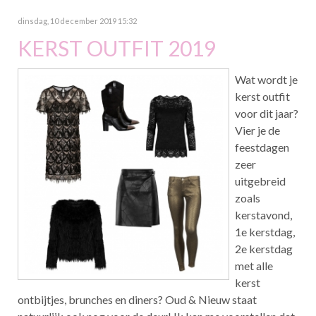
dinsdag, 10 december 2019 15:32
KERST OUTFIT 2019
Wat wordt je
kerst outfit
voor dit jaar?
Vier je de
feestdagen
zeer
uitgebreid
zoals
kerstavond,
1e kerstdag,
2e kerstdag
met alle
kerst
ontbijtjes, brunches en diners? Oud & Nieuw staat