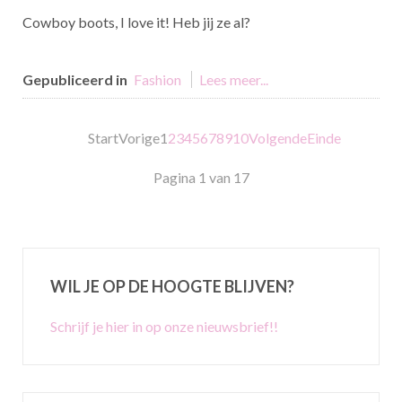
Cowboy boots, I love it! Heb jij ze al?
Gepubliceerd in
Fashion
Lees meer...
Start
Vorige
1
2
3
4
5
6
7
8
9
10
Volgende
Einde
Pagina 1 van 17
WIL JE OP DE HOOGTE BLIJVEN?
Schrijf je hier in op onze nieuwsbrief!!