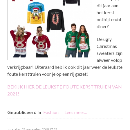
dit jaar aan
het kerst
ontbijt en/of
diner?
De ugly
Christmas
sweaters zijn
alweer volop
verkrijgbaar! Uiteraard heb ik ook dit jaar weer de leukste
foute kersttruien voor je op een rij gezet!
BEKIJK HIER DE LEUKSTE FOUTE KERSTTRUIEN VAN
2021!
Gepubliceerd in
Fashion
Lees meer...
zaterdag, 23 november 2019 17:23