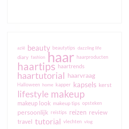
beauty
beautytips
dazzling life
azië
haar
diary
haarproducten
fashion
haartips
haartrends
haartutorial
haarvraag
kapsels
kerst
kapper
Halloween
home
makeup
lifestyle
makeup look
makeup tips
opsteken
reizen
persoonlijk
review
reistips
tutorial
travel
vlechten
vlog