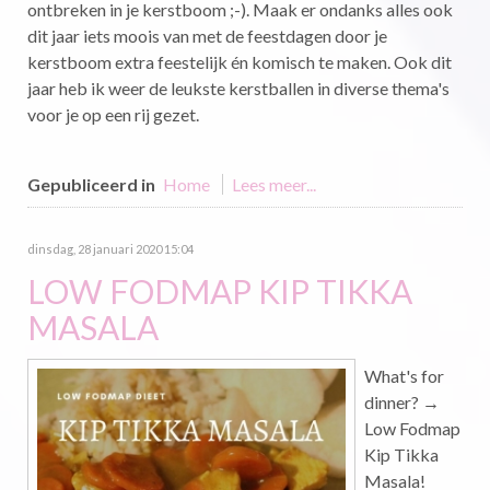
ontbreken in je kerstboom ;-). Maak er ondanks alles ook
dit jaar iets moois van met de feestdagen door je
kerstboom extra feestelijk én komisch te maken. Ook dit
jaar heb ik weer de leukste kerstballen in diverse thema's
voor je op een rij gezet.
Gepubliceerd in
Home
Lees meer...
dinsdag, 28 januari 2020 15:04
LOW FODMAP KIP TIKKA
MASALA
What's for
dinner? →
Low Fodmap
Kip Tikka
Masala!