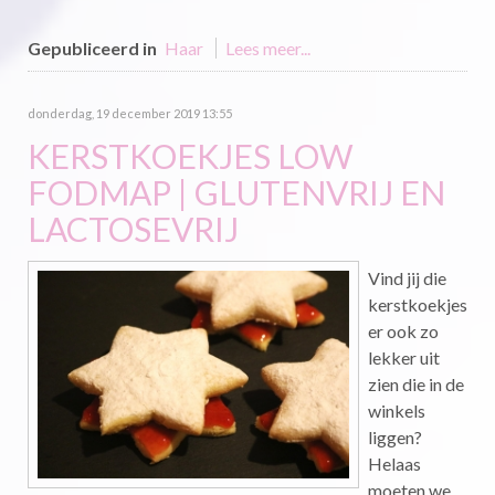
Gepubliceerd in
Haar
Lees meer...
donderdag, 19 december 2019 13:55
KERSTKOEKJES LOW
FODMAP | GLUTENVRIJ EN
LACTOSEVRIJ
Vind jij die
kerstkoekjes
er ook zo
lekker uit
zien die in de
winkels
liggen?
Helaas
moeten we