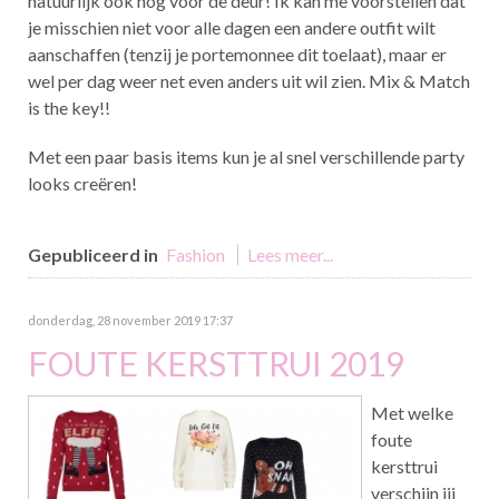
natuurlijk ook nog voor de deur! Ik kan me voorstellen dat
je misschien niet voor alle dagen een andere outfit wilt
aanschaffen (tenzij je portemonnee dit toelaat), maar er
wel per dag weer net even anders uit wil zien. Mix & Match
is the key!!
Met een paar basis items kun je al snel verschillende party
looks creëren!
Gepubliceerd in
Fashion
Lees meer...
donderdag, 28 november 2019 17:37
FOUTE KERSTTRUI 2019
Met welke
foute
kersttrui
verschijn jij