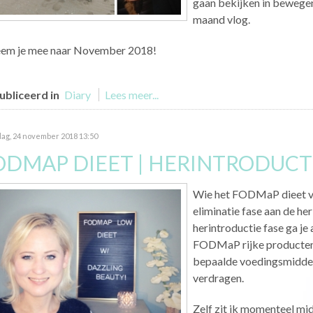
gaan bekijken in bewegen
maand vlog.
eem je mee naar November 2018!
bliceerd in
Diary
Lees meer...
ag, 24 november 2018 13:50
ODMAP DIEET | HERINTRODUCTI
Wie het FODMaP dieet vol
eliminatie fase aan de he
herintroductie fase ga je
FODMaP rijke producten. 
bepaalde voedingsmiddele
verdragen.
Zelf zit ik momenteel mi