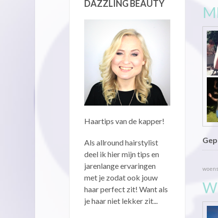
DAZZLING BEAUTY
M
Haartips van de kapper!
Gepu
Als allround hairstylist
deel ik hier mijn tips en
jarenlange ervaringen
woensd
met je zodat ook jouw
WI
haar perfect zit! Want als
je haar niet lekker zit...