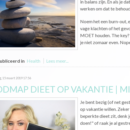
in balans zijn. En als je 
werken om dat te behoud
Noem het een burn-out, e
vage klachten of het gevoe
MOET houden. The key? Br
je niet zomaar even. Nope,
bliceerd in
Health
Lees meer...
g, 15 maart 2019 17:56
ODMAP DIEET OP VAKANTIE | M
Je bent bezig (of net ge
op vakantie willen. Zeke
beperkte dieet zit, denk j
doen!" of raak je al gestre