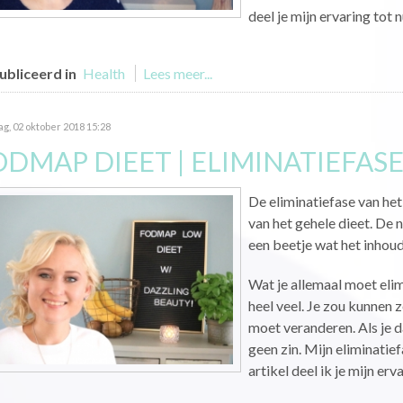
deel je mijn ervaring tot 
bliceerd in
Health
Lees meer...
g, 02 oktober 2018 15:28
ODMAP DIEET | ELIMINATIEFAS
De eliminatiefase van he
van het gehele dieet. De 
een beetje wat het inhoud
Wat je allemaal moet elim
heel veel. Je zou kunnen 
moet veranderen. Als je da
geen zin. Mijn eliminatie
artikel deel ik je mijn erva