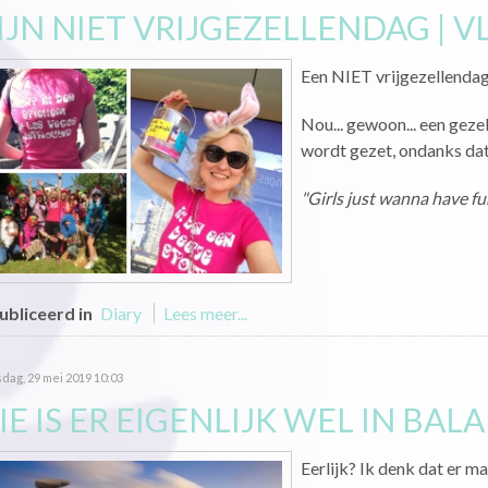
IJN NIET VRIJGEZELLENDAG | V
Een NIET vrijgezellendag
Nou... gewoon... een geze
wordt gezet, ondanks dat
"Girls just wanna have fu
bliceerd in
Diary
Lees meer...
ag, 29 mei 2019 10:03
E IS ER EIGENLIJK WEL IN BAL
Eerlijk? Ik denk dat er m