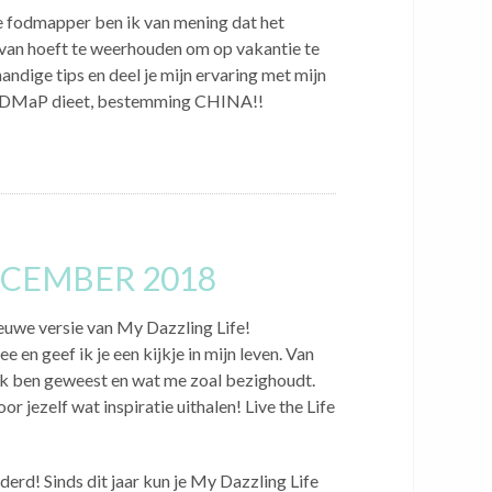
e fodmapper ben ik van mening dat het
van hoeft te weerhouden om op vakantie te
handige tips en deel je mijn ervaring met mijn
 FODMaP dieet, bestemming CHINA!!
ECEMBER 2018
ieuwe versie van My Dazzling Life!
 en geef ik je een kijkje in mijn leven. Van
ik ben geweest en wat me zoal bezighoudt.
or jezelf wat inspiratie uithalen! Live the Life
derd! Sinds dit jaar kun je My Dazzling Life