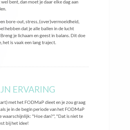
dat wel bent, dan moet je daar elke dag aan
en.
en bore-out, stress, (over)vermoeidheid,
l hebben dat je alle ballen in de lucht
eng je lichaam en geest in balans. Dit doe
 het is vaak een lang traject.
IJN ERVARING
start) met het FODMaP dieet en je zou graag
r als je in de begin periode van het FODMaP
e waarschijnlijk: "Hoe dan?", "Dat is niet te
st bij het idee!