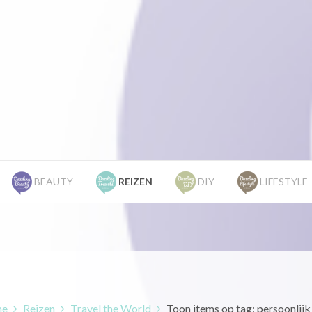
BEAUTY
REIZEN
DIY
LIFESTYLE
e
Reizen
Travel the World
Toon items op tag: persoonlijk