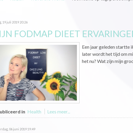
g, 19 juli 2019 20:26
IJN FODMAP DIEET ERVARINGEN
Een jaar geleden startte
later wordt het tijd om m
het nu? Wat zijn mijn groo
bliceerd in
Health
Lees meer...
dag, 06 juni 2019 19:49