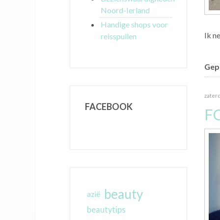
Noord-Ierland
Handige shops voor
Ik n
reisspullen
Gepu
zaterd
FACEBOOK
F
beauty
azië
beautytips