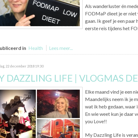
Als wanderluster én med
FODMaP dieet je er niet 
gaan. Ik geef je een paar 
eerste reis tijdens het
bliceerd in
Health
Lees meer...
dag, 22 december 2018 19:30
Y DAZZLING LIFE | VLOGMAS D
Elke maand vind je een n
Maandelijks neem ik je mee
wat ik heb gedaan, waar 
En wie weet kun je daar vo
you Love!!
My Dazzling Life is veran