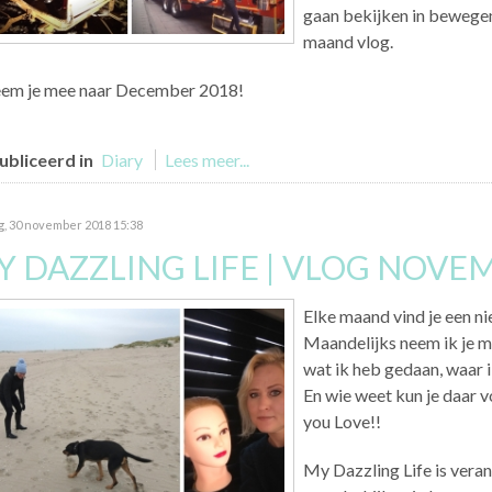
gaan bekijken in bewegen
maand vlog.
eem je mee naar December 2018!
bliceerd in
Diary
Lees meer...
g, 30 november 2018 15:38
Y DAZZLING LIFE | VLOG NOVE
Elke maand vind je een n
Maandelijks neem ik je mee
wat ik heb gedaan, waar 
En wie weet kun je daar vo
you Love!!
My Dazzling Life is veran