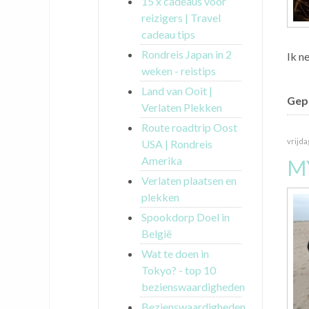
15 x cadeaus voor
reizigers | Travel
cadeau tips
Rondreis Japan in 2
Ik n
weken - reistips
Land van Ooit |
Gepu
Verlaten Plekken
Route roadtrip Oost
vrijda
USA | Rondreis
Amerika
M
Verlaten plaatsen en
plekken
Spookdorp Doel in
België
Wat te doen in
Tokyo? - top 10
bezienswaardigheden
Bezienswaardigheden