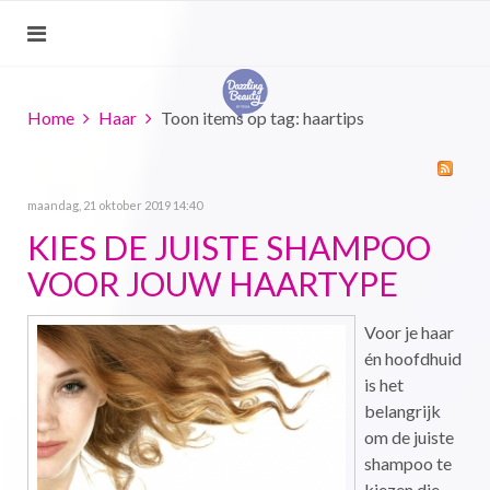
Home
Haar
Toon items op tag: haartips
maandag, 21 oktober 2019 14:40
KIES DE JUISTE SHAMPOO
VOOR JOUW HAARTYPE
Voor je haar
én hoofdhuid
is het
belangrijk
om de juiste
shampoo te
kiezen die