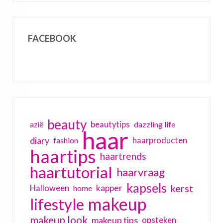
FACEBOOK
beauty
beautytips
dazzling life
azië
haar
diary
haarproducten
fashion
haartips
haartrends
haartutorial
haarvraag
kapsels
kerst
kapper
Halloween
home
makeup
lifestyle
makeup look
makeup tips
opsteken