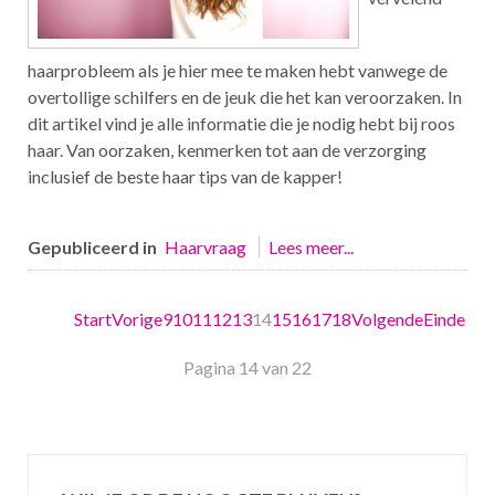
haarprobleem als je hier mee te maken hebt vanwege de
overtollige schilfers en de jeuk die het kan veroorzaken. In
dit artikel vind je alle informatie die je nodig hebt bij roos
haar. Van oorzaken, kenmerken tot aan de verzorging
inclusief de beste haar tips van de kapper!
Gepubliceerd in
Haarvraag
Lees meer...
Start
Vorige
9
10
11
12
13
14
15
16
17
18
Volgende
Einde
Pagina 14 van 22