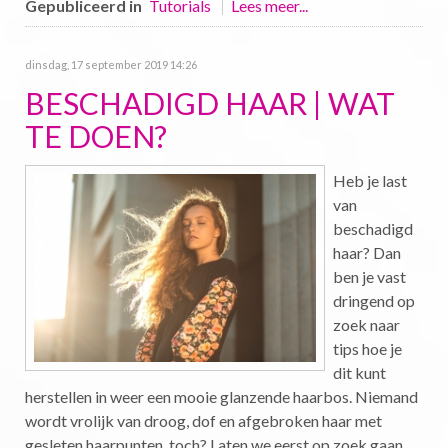
Gepubliceerd in
Tutorials
Lees meer...
dinsdag, 17 september 2019 14:26
BESCHADIGD HAAR | WAT
TE DOEN?
Heb je last
van
beschadigd
haar? Dan
ben je vast
dringend op
zoek naar
tips hoe je
dit kunt
herstellen in weer een mooie glanzende haarbos. Niemand
wordt vrolijk van droog, dof en afgebroken haar met
gesleten haarpunten, toch? Laten we eerst op zoek gaan