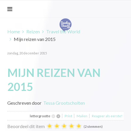
Home
Reizen
Travel the World
Mijn reizen van 2015
zondag, 20 december 2015
MIJN REIZEN VAN
2015
Geschreven door
Tessa Grootscholten
lettergrootte
Print
Mailen
Reageer als eerste!
Beoordeel dit item
(2 stemmen)