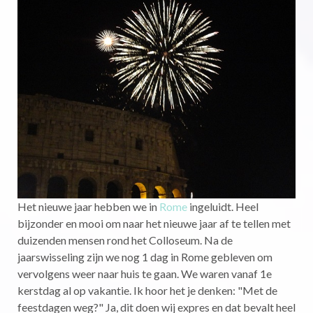
Het nieuwe jaar hebben we in
Rome
ingeluidt. Heel
bijzonder en mooi om naar het nieuwe jaar af te tellen met
duizenden mensen rond het Colloseum. Na de
jaarswisseling zijn we nog 1 dag in Rome gebleven om
vervolgens weer naar huis te gaan. We waren vanaf 1e
kerstdag al op vakantie. Ik hoor het je denken: "Met de
feestdagen weg?" Ja, dit doen wij expres en dat bevalt heel