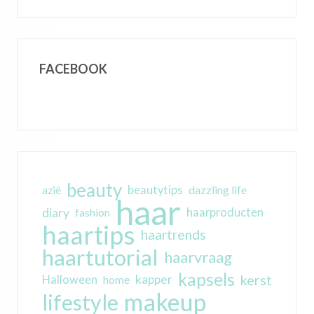
FACEBOOK
beauty
beautytips
dazzling life
azië
haar
diary
haarproducten
fashion
haartips
haartrends
haartutorial
haarvraag
kapsels
kerst
kapper
Halloween
home
makeup
lifestyle