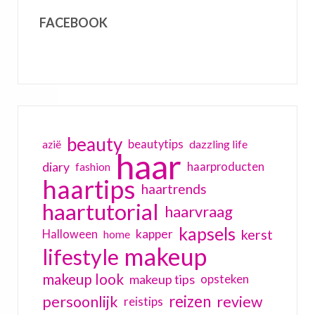
FACEBOOK
beauty
beautytips
dazzling life
azië
haar
diary
haarproducten
fashion
haartips
haartrends
haartutorial
haarvraag
kapsels
kerst
kapper
Halloween
home
makeup
lifestyle
makeup look
makeup tips
opsteken
reizen
persoonlijk
review
reistips